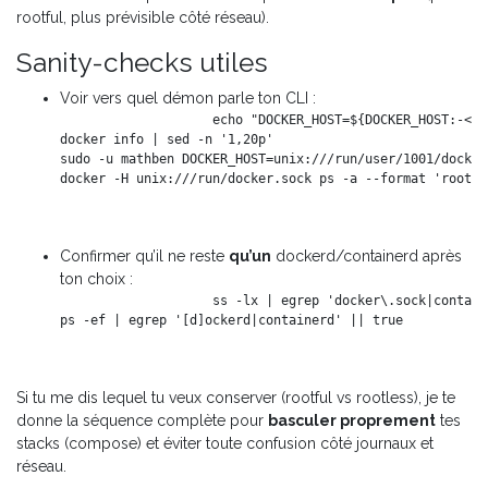
rootful, plus prévisible côté réseau).
Sanity-checks utiles
Voir vers quel démon parle ton CLI :
echo "DOCKER_HOST=${DOCKER_HOST:-<de
docker info | sed -n '1,20p'

sudo -u mathben DOCKER_HOST=unix:///run/user/1001/docker
Confirmer qu’il ne reste
qu’un
dockerd/containerd après
ton choix :
ss -lx | egrep 'docker\.sock|contain
Si tu me dis lequel tu veux conserver (rootful vs rootless), je te
donne la séquence complète pour
basculer proprement
tes
stacks (compose) et éviter toute confusion côté journaux et
réseau.