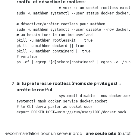
rootful et désactive le rootless :
# voir si un socket rootless existe

sudo -u mathben systemctl --user status docker docker.so
# désactiver/arrêter rootless pour mathben

sudo -u mathben systemctl --user disable --now docker.se
# au besoin tuer le runtime userland

pkill -u mathben rootlesskit || true

pkill -u mathben dockerd || true

pkill -u mathben containerd || true

# vérifier

Si tu préfères le rootless (moins de privilèges) →
arrête le rootful :
systemctl disable --now docker.servi
systemctl mask docker.service docker.socket

# le CLI devra parler au socket user

Recommandation pour un serveur prod :
une seule pile
(plutôt