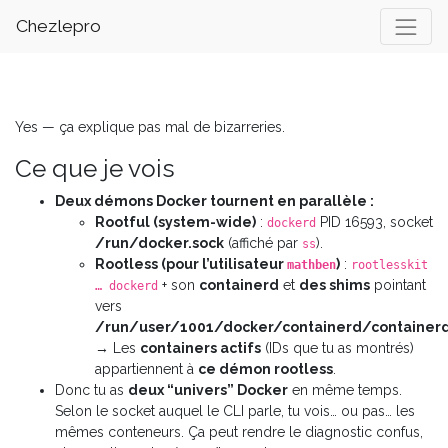
Chezlepro
Yes — ça explique pas mal de bizarreries.
Ce que je vois
Deux démons Docker tournent en parallèle :
Rootful (system-wide)
:
PID 16593, socket
dockerd
/run/docker.sock
(affiché par
).
ss
Rootless (pour l’utilisateur
)
:
mathben
rootlesskit
+ son
containerd
et
des shims
pointant
… dockerd
vers
/run/user/1001/docker/containerd/containerd
→ Les
containers actifs
(IDs que tu as montrés)
appartiennent à
ce démon rootless
.
Donc tu as
deux “univers” Docker
en même temps.
Selon le socket auquel le CLI parle, tu vois… ou pas… les
mêmes conteneurs. Ça peut rendre le diagnostic confus,