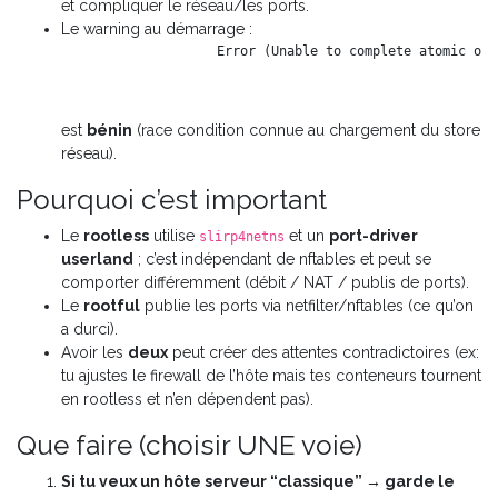
et compliquer le réseau/les ports.
Le warning au démarrage :
est
bénin
(race condition connue au chargement du store
réseau).
Pourquoi c’est important
Le
rootless
utilise
et un
port-driver
slirp4netns
userland
; c’est indépendant de nftables et peut se
comporter différemment (débit / NAT / publis de ports).
Le
rootful
publie les ports via netfilter/nftables (ce qu’on
a durci).
Avoir les
deux
peut créer des attentes contradictoires (ex:
tu ajustes le firewall de l’hôte mais tes conteneurs tournent
en rootless et n’en dépendent pas).
Que faire (choisir UNE voie)
Si tu veux un hôte serveur “classique” → garde le