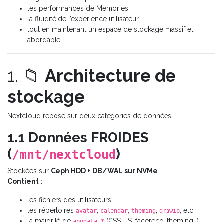
les performances de Memories,
la fluidité de l’expérience utilisateur,
tout en maintenant un espace de stockage massif et
abordable.
1. 📁
Architecture de
stockage
Nextcloud repose sur deux catégories de données :
1.1 Données FROIDES
(
)
/mnt/nextcloud
Stockées sur
Ceph HDD + DB/WAL sur NVMe
Contient :
les fichiers des utilisateurs
les répertoires
,
,
,
, etc.
avatar
calendar
theming
drawio
la majorité de
(CSS, JS, facereco, theming…)
appdata_*