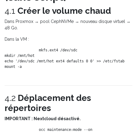
4.1
Créer le volume chaud
Dans Proxmox → pool CephNVMe → nouveau disque virtuel →
48 Go.
Dans la VM :
mkfs.ext4 /dev/sdc

mkdir /mnt/hot

echo '/dev/sdc /mnt/hot ext4 defaults 0 0' >> /etc/fstab

4.2
Déplacement des
répertoires
IMPORTANT : Nextcloud désactivé.