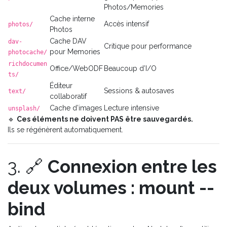
Photos/Memories
Cache interne
Accès intensif
photos/
Photos
Cache DAV
dav-
Critique pour performance
pour Memories
photocache/
richdocumen
Office/WebODF
Beaucoup d’I/O
ts/
Éditeur
Sessions & autosaves
text/
collaboratif
Cache d’images
Lecture intensive
unsplash/
🔹
Ces éléments ne doivent PAS être sauvegardés.
Ils se régénèrent automatiquement.
3. 🔗
Connexion entre les
deux volumes : mount --
bind