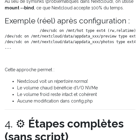
Au lieu de symlinks (problématiques dans Nextcloud), on utilise
mount --bind
, ce que Nextcloud accepte 100% du temps.
Exemple (réel) après configuration :
/dev/sdc on /mnt/hot type ext4 (rw,relatime)

/dev/sdc on /mnt/nextcloud/data/appdata_xxx/preview type ext4 
/dev/sdc on /mnt/nextcloud/data/appdata_xxx/photos type ext4 (
Cette approche permet :
Nextcloud voit un
répertoire normal
Le volume chaud bénéficie d’I/O NVMe
Le volume froid reste intact et cohérent
Aucune modification dans config.php
4. ⚙️
Étapes complètes
(sans script)