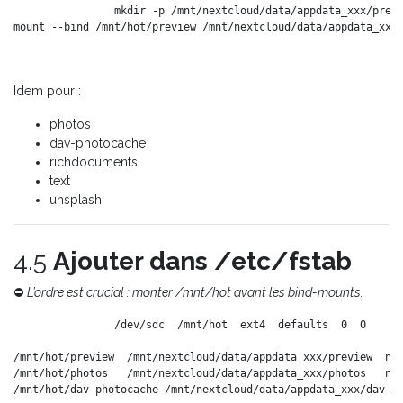
mkdir -p /mnt/nextcloud/data/appdata_xxx/previ
Idem pour :
photos
dav-photocache
richdocuments
text
unsplash
4.5
Ajouter dans /etc/fstab
⛔
L’ordre est crucial : monter /mnt/hot avant les bind-mounts.
/dev/sdc  /mnt/hot  ext4  defaults  0  0

/mnt/hot/preview  /mnt/nextcloud/data/appdata_xxx/preview  non
/mnt/hot/photos   /mnt/nextcloud/data/appdata_xxx/photos   non
/mnt/hot/dav-photocache /mnt/nextcloud/data/appdata_xxx/dav-ph