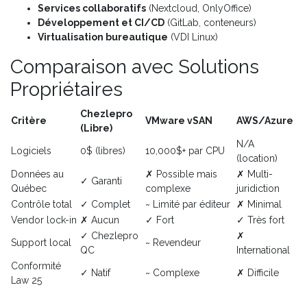
Services collaboratifs
(Nextcloud, OnlyOffice)
Développement et CI/CD
(GitLab, conteneurs)
Virtualisation bureautique
(VDI Linux)
Comparaison avec Solutions
Propriétaires
Chezlepro
Critère
VMware vSAN
AWS/Azure
(Libre)
N/A
Logiciels
0$ (libres)
10,000$+ par CPU
(location)
Données au
✗ Possible mais
✗ Multi-
✓ Garanti
Québec
complexe
juridiction
Contrôle total
✓ Complet
~ Limité par éditeur
✗ Minimal
Vendor lock-in
✗ Aucun
✓ Fort
✓ Très fort
✓ Chezlepro
✗
Support local
~ Revendeur
QC
International
Conformité
✓ Natif
~ Complexe
✗ Difficile
Law 25