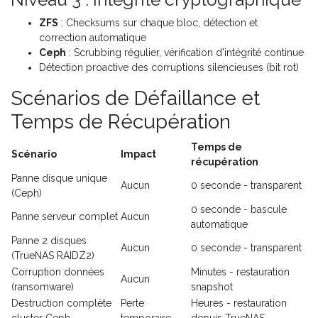
ZFS
: Checksums sur chaque bloc, détection et
correction automatique
Ceph
: Scrubbing régulier, vérification d'intégrité continue
Détection proactive des corruptions silencieuses (bit rot)
Scénarios de Défaillance et
Temps de Récupération
Temps de
Scénario
Impact
récupération
Panne disque unique
Aucun
0 seconde - transparent
(Ceph)
0 seconde - bascule
Panne serveur complet
Aucun
automatique
Panne 2 disques
Aucun
0 seconde - transparent
(TrueNAS RAIDZ2)
Corruption données
Minutes - restauration
Aucun
(ransomware)
snapshot
Destruction complète
Perte
Heures - restauration
cluster Ceph
temporaire
depuis TrueNAS