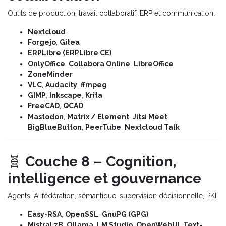
Outils de production, travail collaboratif, ERP et communication.
Nextcloud
Forgejo
,
Gitea
ERPLibre (ERPLibre CE)
OnlyOffice
,
Collabora Online
,
LibreOffice
ZoneMinder
VLC
,
Audacity
,
ffmpeg
GIMP
,
Inkscape
,
Krita
FreeCAD
,
QCAD
Mastodon
,
Matrix / Element
,
Jitsi Meet
,
BigBlueButton
,
PeerTube
,
Nextcloud Talk
🧬
Couche 8 – Cognition,
intelligence et gouvernance
Agents IA, fédération, sémantique, supervision décisionnelle, PKI.
Easy-RSA
,
OpenSSL
,
GnuPG (GPG)
Mistral 7B
,
Ollama
,
LM Studio
,
OpenWebUI
,
Text-