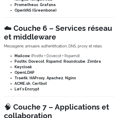
Prometheus
,
Grafana
OpenVAS (Greenbone)
☁️
Couche 6 – Services réseau
et middleware
Messagerie, annuaire, authentification, DNS, proxy et relais.
Mailcow
(Postfix + Dovecot + Rspamd)
Postfix
,
Dovecot
,
Rspamd
,
Roundcube
,
Zimbra
Keycloak
OpenLDAP
Traefik
,
HAProxy
,
Apache2
,
Nginx
ACME.sh
,
Certbot
Let's Encrypt
🧠
Couche 7 – Applications et
collaboration