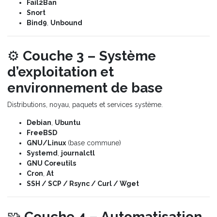
Fail2Ban
Snort
Bind9
,
Unbound
⚙️
Couche 3 – Système
d’exploitation et
environnement de base
Distributions, noyau, paquets et services système.
Debian
,
Ubuntu
FreeBSD
GNU/Linux
(base commune)
Systemd
,
journalctl
GNU Coreutils
Cron
,
At
SSH / SCP / Rsync / Curl / Wget
🧩
Couche 4 – Automatisation,