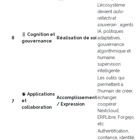
L’écosystème
devient
auto-
réfléchi et
souverain
: agents
IA, politiques
🧬
Cognition et
8
Réalisation de soi
adaptatives,
gouvernance
gouvernance
algorithmique et
humaine,
supervision
intelligente.
Les outils qui
permettent à
l’humain de créer,
🧠
Applications
Accomplissement
échanger,
7
et
/ Expression
coopérer :
collaboration
Nextcloud,
ERPLibre, Forgejo,
etc.
Authentification,
confiance, identité,