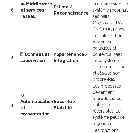
☁️
Middleware
interconnexion. Le
Estime /
6
et services
système reconnaît
Reconnaissance
réseau
ses pairs
(Keycloak, LDAP,
DNS, mail, proxy).
Les informations
deviennent
partagées et
🗄️
Données et
Appartenance /
contextualisées.
5
supervision
Intégration
L’écosystème «
sait ce qu’il est »
et
observe
son
propre état.
Les processus
deviennent
🧩
reproductibles,
Automatisation
Sécurité /
4
stables et
et
Stabilité
réversibles. Le
orchestration
système peut se
régénérer.
Les fonctions