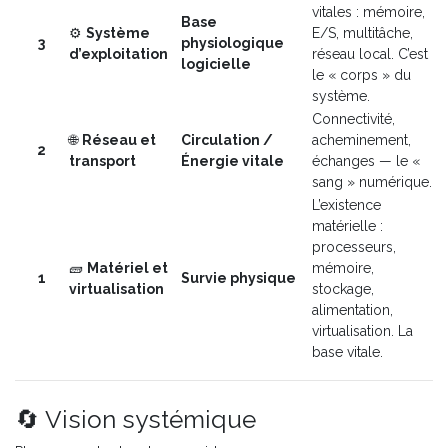
vitales : mémoire,
Base
⚙️
Système
E/S, multitâche,
3
physiologique
d’exploitation
réseau local. C’est
logicielle
le « corps » du
système.
Connectivité,
🌐
Réseau et
Circulation /
acheminement,
2
transport
Énergie vitale
échanges — le «
sang » numérique.
L’existence
matérielle :
processeurs,
🧱
Matériel et
mémoire,
1
Survie physique
virtualisation
stockage,
alimentation,
virtualisation. La
base vitale.
🔄 Vision systémique