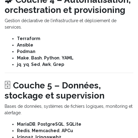
orchestration et provisioning
Gestion déclarative de l’infrastructure et déploiement de
services.
Terraform
Ansible
Podman
Make
,
Bash
,
Python
,
YAML
jq
,
yq
,
Sed
,
Awk
,
Grep
🗄️
Couche 5 – Données,
stockage et supervision
Bases de données, systèmes de fichiers logiques, monitoring et
alertage.
MariaDB
,
PostgreSQL
,
SQLite
Redis
,
Memcached
,
APCu
Icinga2
,
Icingaweb2