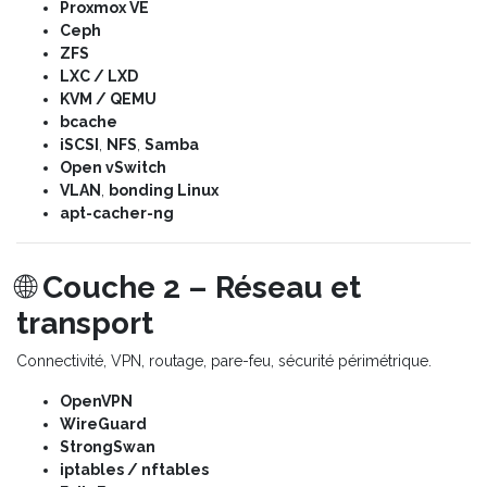
Proxmox VE
Ceph
ZFS
LXC / LXD
KVM / QEMU
bcache
iSCSI
,
NFS
,
Samba
Open vSwitch
VLAN
,
bonding Linux
apt-cacher-ng
🌐
Couche 2 – Réseau et
transport
Connectivité, VPN, routage, pare-feu, sécurité périmétrique.
OpenVPN
WireGuard
StrongSwan
iptables / nftables