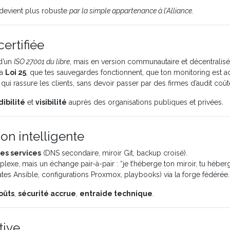
e devient plus robuste
par la simple appartenance à l’Alliance
.
certifiée
 d’un
ISO 27001 du libre
, mais en version communautaire et décentralisé
la
Loi 25
, que tes sauvegardes fonctionnent, que ton monitoring est acti
qui rassure les clients, sans devoir passer par des firmes d’audit coû
dibilité
et
visibilité
auprès des organisations publiques et privées.
on intelligente
es services
(DNS secondaire, miroir Git, backup croisé).
plexe, mais un échange pair-à-pair : “je t’héberge ton miroir, tu héb
tes Ansible, configurations Proxmox, playbooks) via la forge fédérée.
oûts
,
sécurité accrue
,
entraide technique
.
tive