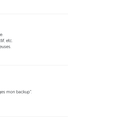
e.
f, etc.
teuses.
erges mon backup”.