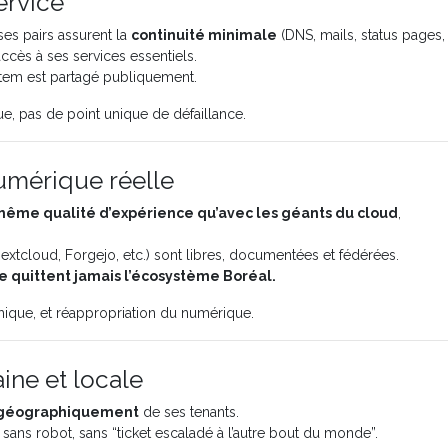
ervice
ses pairs assurent la
continuité minimale
(DNS, mails, status pages, 
l’accès à ses services essentiels.
rtem est partagé publiquement.
rue, pas de point unique de défaillance.
umérique réelle
ême qualité d’expérience qu’avec les géants du cloud
,
extcloud, Forgejo, etc.) sont libres, documentées et fédérées.
e quittent jamais l’écosystème Boréal.
hique, et réappropriation du numérique.
ine et locale
 géographiquement
de ses tenants.
 sans robot, sans “ticket escaladé à l’autre bout du monde”.