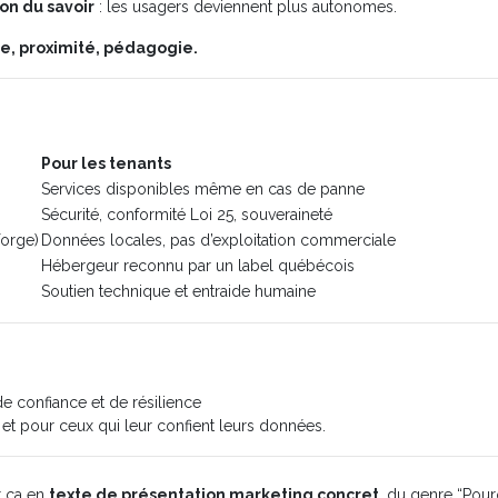
ion du savoir
: les usagers deviennent plus autonomes.
e, proximité, pédagogie.
Pour les tenants
Services disponibles même en cas de panne
Sécurité, conformité Loi 25, souveraineté
forge)
Données locales, pas d’exploitation commerciale
Hébergeur reconnu par un label québécois
Soutien technique et entraide humaine
 de confiance et de résilience
 et pour ceux qui leur confient leurs données.
t ça en
texte de présentation marketing concret
, du genre “Pour