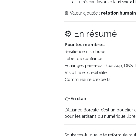
Le réseau favorise la
circulat
🟢 Valeur ajoutée :
relation humain
⚙️ En résumé
Pour les membres
Résilience distribuée
Label de confiance
Échanges pair-à-pair (backup, DNS, 
Visibilité et crédibilité
Communauté d’experts
👉 En clair :
L’Alliance Boréale, c’est un bouclier
pour les artisans du numérique libre
Souhaites-tu que je te reformule tou