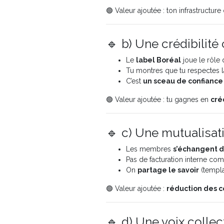
🟢 Valeur ajoutée : ton infrastructur
🔹 b) Une crédibilité 
Le
label Boréal
joue le rôle
Tu montres que tu respectes 
C’est
un sceau de confiance
🟢 Valeur ajoutée : tu gagnes en
cré
🔹 c) Une mutualisati
Les membres
s’échangent d
Pas de facturation interne com
On
partage le savoir
(templa
🟢 Valeur ajoutée :
réduction des c
🔹 d) Une voix collec