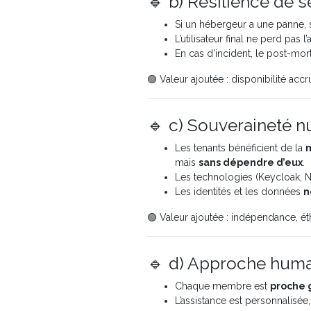
🔹 b) Résilience de s
Si un hébergeur a une panne, 
L’utilisateur final ne perd pas 
En cas d’incident, le post-mo
🟢 Valeur ajoutée : disponibilité acc
🔹 c) Souveraineté n
Les tenants bénéficient de la
m
mais
sans dépendre d’eux
.
Les technologies (Keycloak, N
Les identités et les données
n
🟢 Valeur ajoutée : indépendance, ét
🔹 d) Approche huma
Chaque membre est
proche
L’assistance est personnalisée,