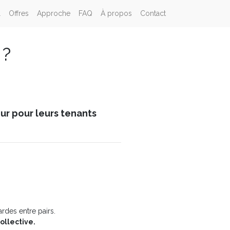
l
Offres
Approche
FAQ
À propos
Contact
 ?
ur pour leurs tenants
rdes entre pairs.
ollective.