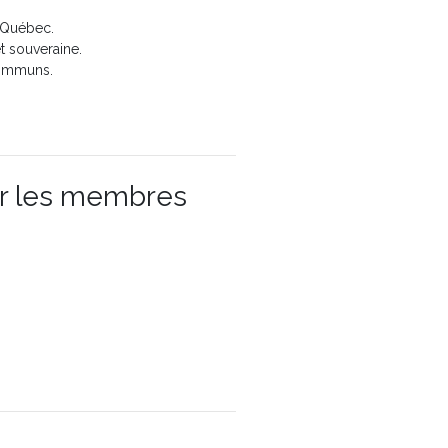
 Québec.
 souveraine.
communs.
ar les membres