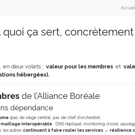
Accuei
 quoi ça sert, concrètement
, en deux volets :
valeur pour les membres
et
vale
sations hébergées).
bres
de l’Alliance Boréale
 sans dépendance
nome
(pas de siège central, pas de chef d’orchestre).
n
maillage interopérable
: DNS répliqué, monitoring croisé, sauvega
, les autres
continuent à faire rouler les services
→
résilience c